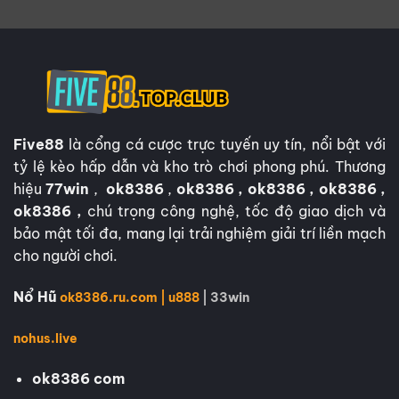
Five88
là cổng cá cược trực tuyến uy tín, nổi bật với
tỷ lệ kèo hấp dẫn và kho trò chơi phong phú. Thương
hiệu
77win
,
ok8386
,
ok8386
,
ok8386
,
ok8386
,
ok8386
,
chú trọng công nghệ, tốc độ giao dịch và
bảo mật tối đa, mang lại trải nghiệm giải trí liền mạch
cho người chơi.
Nổ Hũ
ok8386.ru.com
|
u888
|
33win
nohus.live
ok8386 com