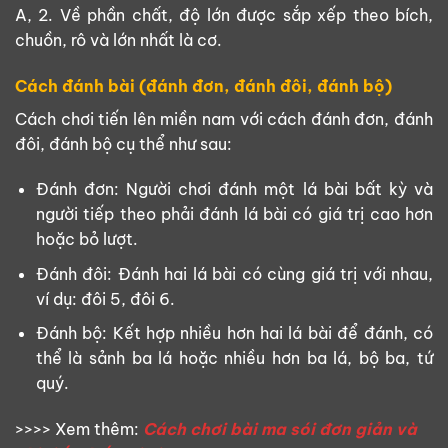
A, 2. Về phần chất, độ lớn được sắp xếp theo bích,
chuồn, rô và lớn nhất là cơ.
Cách đánh bài (đánh đơn, đánh đôi, đánh bộ)
Cách chơi tiến lên miền nam với cách đánh đơn, đánh
đôi, đánh bộ cụ thể như sau:
Đánh đơn: Người chơi đánh một lá bài bất kỳ và
người tiếp theo phải đánh lá bài có giá trị cao hơn
hoặc bỏ lượt.
Đánh đôi: Đánh hai lá bài có cùng giá trị với nhau,
ví dụ: đôi 5, đôi 6.
Đánh bộ: Kết hợp nhiều hơn hai lá bài để đánh, có
thể là sảnh ba lá hoặc nhiều hơn ba lá, bộ ba, tứ
quý.
>>>> Xem thêm:
Cách chơi bài ma sói đơn giản và