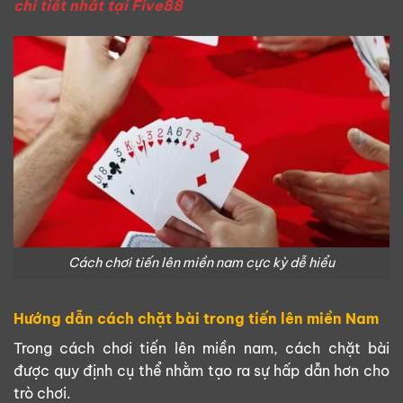
chi tiết nhất tại Five88
Cách chơi tiến lên miền nam cực kỳ dễ hiểu
Hướng dẫn cách chặt bài trong tiến lên miền Nam
Trong cách chơi tiến lên miền nam, cách chặt bài
được quy định cụ thể nhằm tạo ra sự hấp dẫn hơn cho
trò chơi.