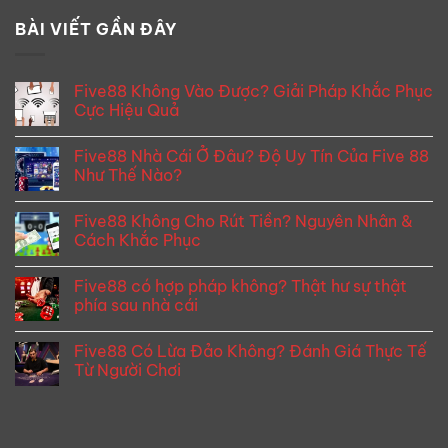
BÀI VIẾT GẦN ĐÂY
Five88 Không Vào Được? Giải Pháp Khắc Phục
Cực Hiệu Quả
Five88 Nhà Cái Ở Đâu? Độ Uy Tín Của Five 88
Như Thế Nào?
Five88 Không Cho Rút Tiền? Nguyên Nhân &
Cách Khắc Phục
Five88 có hợp pháp không? Thật hư sự thật
phía sau nhà cái
Five88 Có Lừa Đảo Không? Đánh Giá Thực Tế
Từ Người Chơi