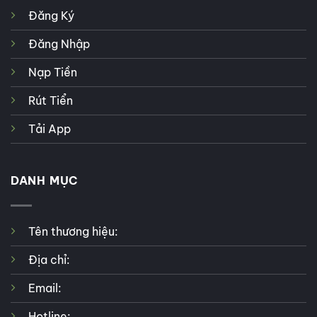
Đăng Ký
Đăng Nhập
Nạp Tiền
Rút Tiển
Tải App
DANH MỤC
Tên thương hiệu:
Địa chỉ:
Email:
Hotline: