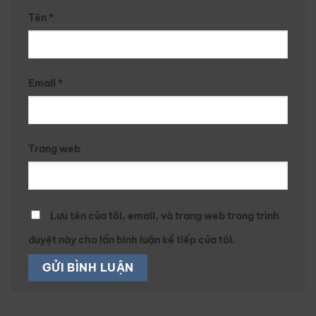
Tên
*
Email
*
Trang web
Lưu tên của tôi, email, và trang web trong trình
duyệt này cho lần bình luận kế tiếp của tôi.