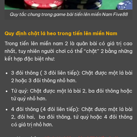
Quy tắc chung trong game bài tiến lên miền Nam Five88
Quy định chặt lá heo trong tiến lên miền Nam
Trong tiến lên miền nam 2 là quân bài có giá trị cao
nhất, tuy nhiên người chơi có thể “chặt” 2 bằng những
kết hợp đặc biệt như:
3 đôi thông ( 3 đôi liên tiếp): Chặt được một lá bài
2 hoặc 3 đôi thông nhỏ hơn.
Tứ quý: Chặt được một lá bài 2, ba đôi thông hoặc
tứ quý nhỏ hơn.
4 đôi thông (4 đôi liên tiếp): Chặt được một lá bài
2, đôi hai, ba đôi thông, tứ quý hoặc 4 đôi thông
có giá trị nhỏ hơn.