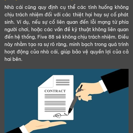
Nhà cái cũng quy định cụ thể các tình huống không
chịu trách nhiệm đối với các thiệt hại hay sự cố phát
sinh. Ví dụ, nếu sự cố liên quan đến lỗi mạng từ phía
người chơi, hoặc các vấn đề kỹ thuật không liên quan
đến hệ thống, Five 88 sẽ không chịu trách nhiệm. Điều
này nhằm tạo ra sự rõ ràng, minh bạch trong quá trình
hoạt động của nhà cái, giúp bảo vệ quyền lợi của cả
hai bên.