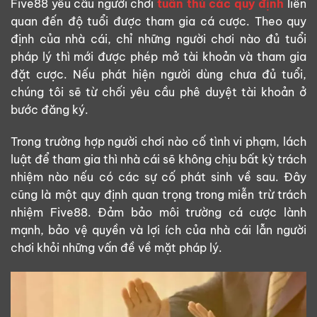
Five88 yêu cầu người chơi
tuân thủ các quy định
liên
quan đến độ tuổi được tham gia cá cược. Theo quy
định của nhà cái, chỉ những người chơi nào đủ tuổi
pháp lý thì mới được phép mở tài khoản và tham gia
đặt cược. Nếu phát hiện người dùng chưa đủ tuổi,
chúng tôi sẽ từ chối yêu cầu phê duyệt tài khoản ở
bước đăng ký.
Trong trường hợp người chơi nào cố tình vi phạm, lách
luật để tham gia thì nhà cái sẽ không chịu bất kỳ trách
nhiệm nào nếu có các sự cố phát sinh về sau. Đây
cũng là một quy định quan trọng trong miễn trừ trách
nhiệm Five88. Đảm bảo môi trường cá cược lành
mạnh, bảo vệ quyền và lợi ích của nhà cái lẫn người
chơi khỏi những vấn đề về mặt pháp lý.