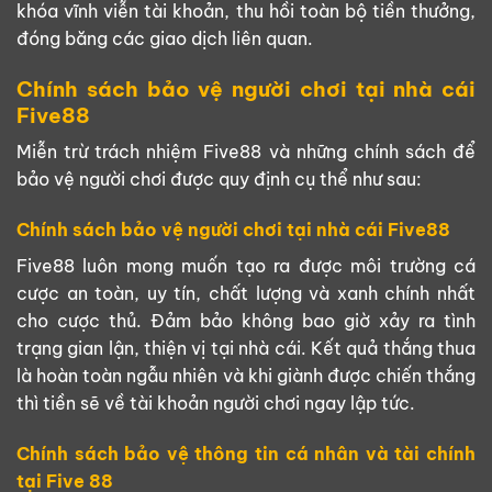
khóa vĩnh viễn tài khoản, thu hồi toàn bộ tiền thưởng,
đóng băng các giao dịch liên quan.
Chính sách bảo vệ người chơi tại nhà cái
Five88
Miễn trừ trách nhiệm Five88 và những chính sách để
bảo vệ người chơi được quy định cụ thể như sau:
Chính sách bảo vệ người chơi tại nhà cái Five88
Five88 luôn mong muốn tạo ra được môi trường cá
cược an toàn, uy tín, chất lượng và xanh chính nhất
cho cược thủ. Đảm bảo không bao giờ xảy ra tình
trạng gian lận, thiện vị tại nhà cái. Kết quả thắng thua
là hoàn toàn ngẫu nhiên và khi giành được chiến thắng
thì tiền sẽ về tài khoản người chơi ngay lập tức.
Chính sách bảo vệ thông tin cá nhân và tài chính
tại Five 88