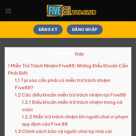
Chuyển
đến
nội
dung
ĐĂNG KÝ
ĐĂNG NHẬP
Contents
[
hide
]
1
Miễn Trừ Trách Nhiệm Five88: Những Điều Khoản Cần
Phải Biết
1.1
Tại sao cần phải có miễn trừ trách nhiệm
Five88?
1.2
Các điều khoản miễn trừ trách nhiệm tại Five88
1.2.1
Điều khoản miễn trừ trách nhiệm trong cá
cược
1.2.2
Miễn trừ trách nhiệm khi người chơi vi phạm
quy định của Five 88
1.3
Chính sách bảo vệ người chơi tại nhà cái